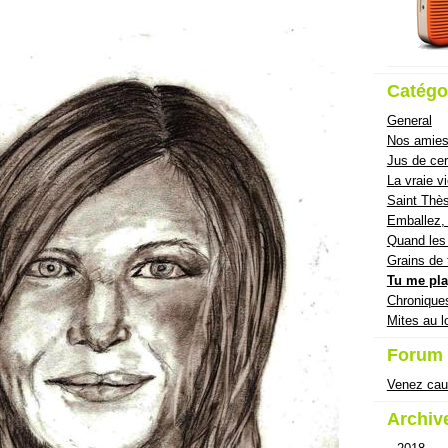
Catégo
General
Nos amies
Jus de cer
La vraie v
Saint Thès
Emballez, 
Quand les 
Grains de 
Tu me pla
Chronique
Mites au l
Forum
Venez cau
Archiv