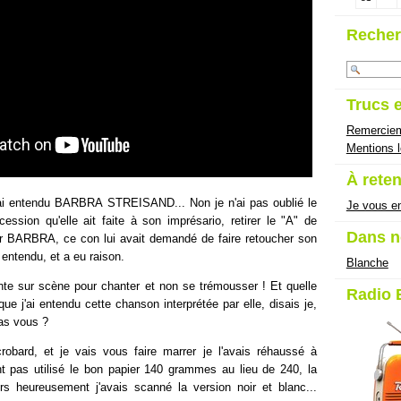
Recher
Trucs 
Remercie
Mentions l
À reten
j'ai entendu BARBRA STREISAND... Non je n'ai pas oublié le
Je vous en
ession qu'elle ait faite à son imprésario, retirer le "A" de
Dans n
BARBRA, ce con lui avait demandé de faire retoucher son
 entendu, et a eu raison.
Blanche
e sur scène pour chanter et non se trémousser ! Et quelle
Radio 
que j'ai entendu cette chanson interprétée par elle, disais je,
Pas vous ?
 crobard, et je vais vous faire marrer je l'avais réhaussé à
ant pas utilisé le bon papier 140 grammes au lieu de 240, la
ors heureusement j'avais scanné la version noir et blanc...