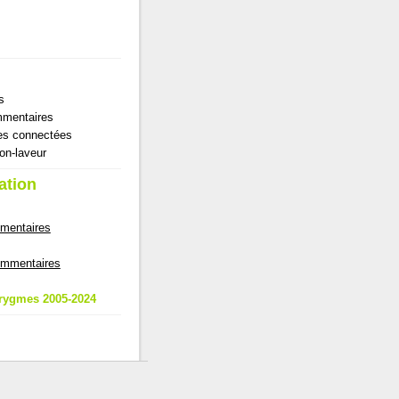
s
mentaires
es connectées
ton-laveur
ation
mmentaires
commentaires
rygmes 2005-2024