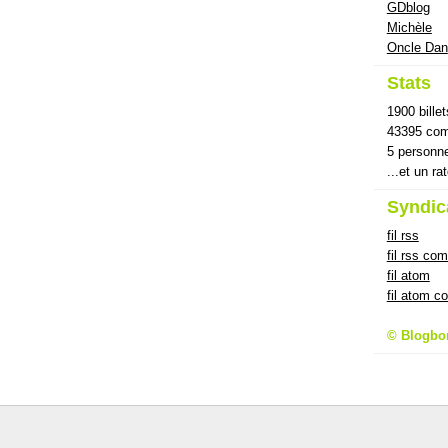
GDblog
Michèle
Oncle Dan
Stats
1900 billet
43395 com
5 personn
...et un ra
Syndic
fil rss
fil rss co
fil atom
fil atom 
© Blogbo