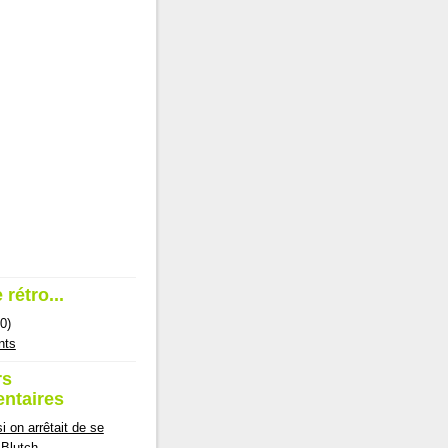
 rétro...
0)
nts
rs
ntaires
si on arrêtait de se
- Blutch