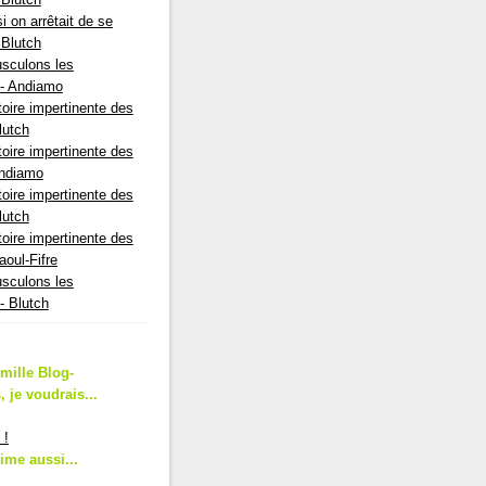
si on arrêtait de se
- Blutch
sculons les
 - Andiamo
toire impertinente des
Blutch
toire impertinente des
 Andiamo
toire impertinente des
Blutch
toire impertinente des
Saoul-Fifre
sculons les
- Blutch
amille Blog-
 je voudrais...
 !
aime aussi...