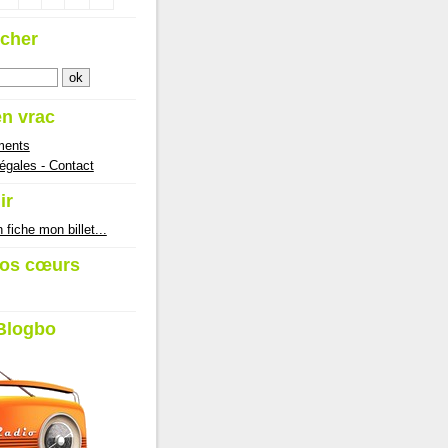
cher
en vrac
ments
égales - Contact
ir
 fiche mon billet...
os cœurs
Blogbo