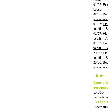
01/02:
Et 
laisser .. 
02/07:
Bou
proverbes
01/07:
His
falsifi.. - 
01/07:
His
falsifi.. -
01/07:
His
falsifi.. - 
29/06:
His
falsifi.. - 
25/06:
Bou
proverbes 
Liens
Dans la f
borygmes,
Le père !
La cadette
...et l'on 
Procrastin