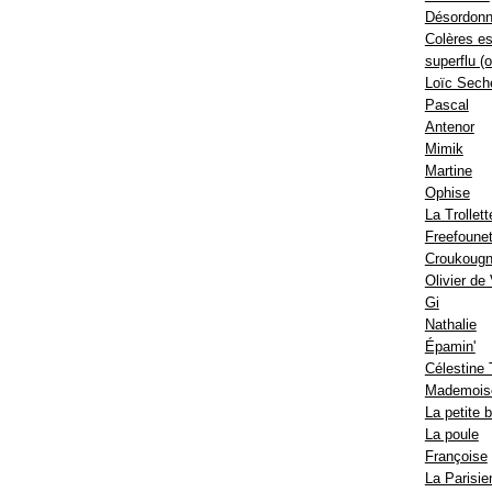
Désordon
Colères es
superflu (
Loïc Sech
Pascal
Antenor
Mimik
Martine
Ophise
La Trollett
Freefounet
Croukoug
Olivier de
Gi
Nathalie
Épamin'
Célestine 
Mademoise
La petite b
La poule
Françoise
La Parisie