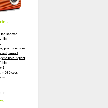
ries
 les bêbêtes
velle
ie
e, priez pour nous
c'est pensé !
gens polis tiquent
fable
y ?
s médiévales
ogis
ser !
es