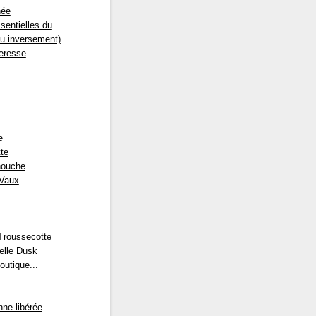
née
sentielles du
ou inversement)
eresse
e
te
nouche
 Vaux
Troussecotte
lle Dusk
outique...
nne libérée