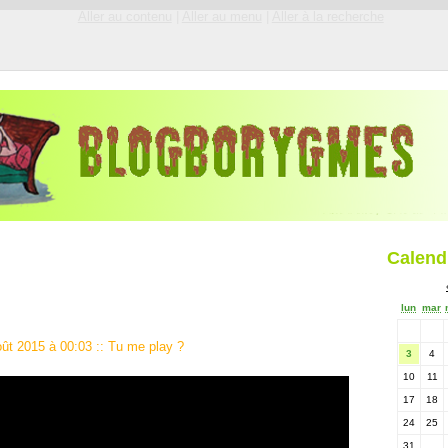
Aller au contenu
|
Aller au menu
|
Aller à la recherche
Calend
lun
mar
oût 2015 à 00:03
::
Tu me play ?
3
4
10
11
17
18
24
25
31