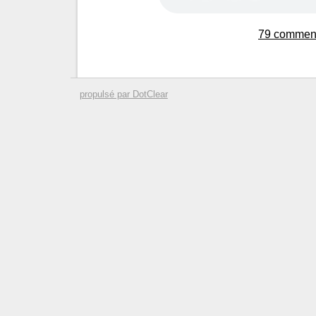
79 comment
propulsé par DotClear