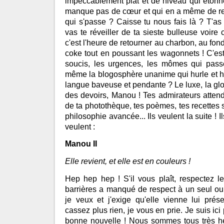
impeccablement plat et de niveau qui étonn
manque pas de cœur et qui en a même de res
qui s'passe ? Caisse tu nous fais là ? T'as 
vas te réveiller de ta sieste bulleuse voire
c'est l'heure de retourner au charbon, au fond
coke tout en poussant les wagonnets ! C'est 
soucis, les urgences, les mômes qui passe
même la blogosphère unanime qui hurle et hul
langue baveuse et pendante ? Le luxe, la glo
des devoirs, Manou ! Tes admirateurs attende
de ta photothèque, tes poèmes, tes recettes s
philosophie avancée... Ils veulent la suite ! Il
veulent :
Manou II
Elle revient, et elle est en couleurs !
Hep hep hep ! S'il vous plaît, respectez l
barrières a manqué de respect à un seul ou
je veux et j'exige qu'elle vienne lui pré
cassez plus rien, je vous en prie. Je suis i
bonne nouvelle ! Nous sommes tous très heu