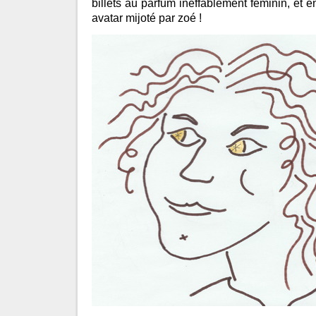
billets au parfum ineffablement féminin, et 
avatar mijoté par zoé !