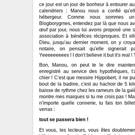
ce jour est un jour de bonheur à entourer au 
calendriers : Manou nous a confié qu'el
hébergeur. Comme nous sommes un
Blogborygmes, entendez par là que nous a
œuf par jour, nous lui avons proposé une
association à bénéfices réciproques. Et el
Dieu, jusqu'au dernier moment, on y croy
notaire, on pensait qu'elle signerait pa
Yeeeeeeeees ! I don't believe it but it's real ! T
Bon, Manou, on peut te le dire mainten
enregistré au service des hypothèques, t'
chier ! C'est que messire Hippobert, il ne p
bout de la badine, c'est au hachoir de 5 kilo
baisse de rythme chez les rameurs de la gal
montre mes marques si tu me crois pas ! Mais
n'importe quelle connerie, tu fais ton bille
verras :
tout se passera bien !
Et vous, les lecteurs, vous êtes doubleme