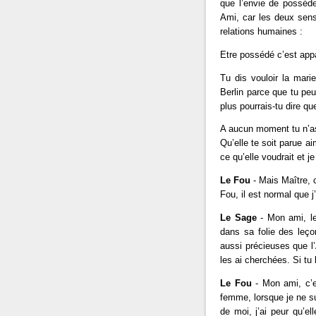
que l’envie de posséd
Ami, car les deux sens
relations humaines :
Etre possédé c’est appa
Tu dis vouloir la mari
Berlin parce que tu pe
plus pourrais-tu dire q
A aucun moment tu n’as 
Qu’elle te soit parue a
ce qu’elle voudrait et j
Le Fou
- Mais Maître, 
Fou, il est normal que 
Le Sage
- Mon ami, le
dans sa folie des leç
aussi précieuses que l’
les ai cherchées. Si tu 
Le Fou
- Mon ami, c’e
femme, lorsque je ne sui
de moi, j’ai peur qu’el