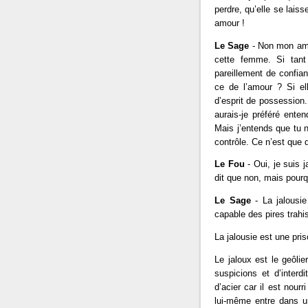
perdre, qu’elle se lai
amour !
Le Sage
- Non mon ami,
cette femme. Si tant
pareillement de confianc
ce de l’amour ? Si el
d’esprit de possession. 
aurais-je préféré enten
Mais j’entends que tu n
contrôle. Ce n’est que d
Le Fou
- Oui, je suis 
dit que non, mais pourq
Le Sage
- La jalousie
capable des pires trah
La jalousie est une pris
Le jaloux est le geôli
suspicions et d’interdi
d’acier car il est nourr
lui-même entre dans une