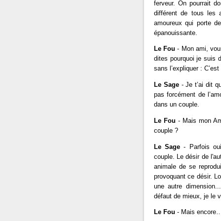
ferveur. On pourrait d
différent de tous les 
amoureux qui porte deu
épanouissante.
Le Fou
- Mon ami, vou
dites pourquoi je suis 
sans l’expliquer : C’es
Le Sage
- Je t’ai dit 
pas forcément de l’amo
dans un couple.
Le Fou
- Mais mon Ami
couple ?
Le Sage
- Parfois oui
couple. Le désir de l'au
animale de se reprodui
provoquant ce désir. Lo
une autre dimension..
défaut de mieux, je le
Le Fou
- Mais encore