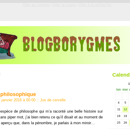
Aller au contenu
|
Aller au menu
|
Aller à la recherche
Calend
6
«
lun
mar
e philosophique
7 janvier 2016 à 00:00
::
Jus de cervelle
4
5
11
12
e espèce de philosophe qui m’a raconté une belle histoire sur
18
19
sans piper mot, j’ai bien retenu ce qu’il disait et au moment de
s aperçu que, dans la pénombre, je parlais à mon miroir…
25
26