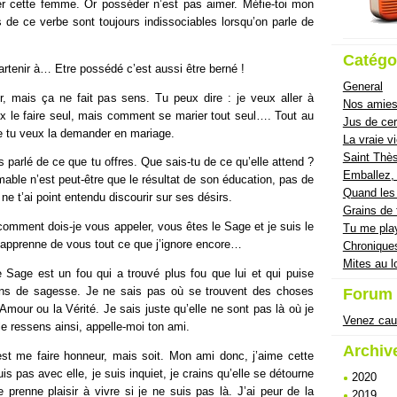
er cette femme. Or posséder n’est pas aimer. Méfie-toi mon
 de ce verbe sont toujours indissociables lorsqu’on parle de
Catégo
rtenir à… Etre possédé c’est aussi être berné !
General
er, mais ça ne fait pas sens. Tu peux dire : je veux aller à
Nos amies
ux le faire seul, mais comment se marier tout seul…. Tout au
Jus de cer
ue tu veux la demander en mariage.
La vraie v
Saint Thès
parlé de ce que tu offres. Que sais-tu de ce qu’elle attend ?
Emballez, 
imable n’est peut-être que le résultat de son éducation, pas de
Quand les 
e ne t’ai point entendu discourir sur ses désirs.
Grains de 
comment dois-je vous appeler, vous êtes le Sage et je suis le
Tu me pla
j’apprenne de vous tout ce que j’ignore encore…
Chronique
Mites au l
 Sage est un fou qui a trouvé plus fou que lui et qui puise
ons de sagesse. Je ne sais pas où se trouvent des choses
Forum
Amour ou la Vérité. Je sais juste qu’elle ne sont pas là où je
Venez cau
le ressens ainsi, appelle-moi ton ami.
Archiv
st me faire honneur, mais soit. Mon ami donc, j’aime cette
s pas avec elle, je suis inquiet, je crains qu’elle se détourne
2020
le prenne plaisir à vivre si je ne suis pas là. J’ai peur de la
2019