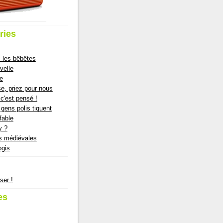
ries
 les bêbêtes
velle
ie
e, priez pour nous
c'est pensé !
gens polis tiquent
fable
y ?
s médiévales
ogis
ser !
es