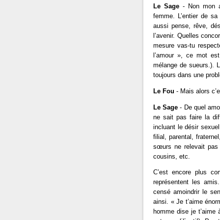
Le Sage
- Non mon am
femme. L’entier de sa
aussi pense, rêve, dés
l’avenir. Quelles conco
mesure vas-tu respecte
l’amour », ce mot est
mélange de sueurs.). L
toujours dans une prob
Le Fou
- Mais alors c’e
Le Sage
- De quel amou
ne sait pas faire la d
incluant le désir sexuel
filial, parental, frate
sœurs ne relevait pas
cousins, etc.
C’est encore plus com
représentent les amis.
censé amoindrir le sen
ainsi. « Je t’aime éno
homme dise je t’aime à