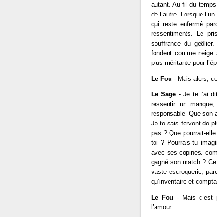
autant. Au fil du temps
de l’autre. Lorsque l’u
qui reste enfermé par
ressentiments. Le pri
souffrance du geôlier.
fondent comme neige au 
plus méritante pour l’
Le Fou
- Mais alors, ce
Le Sage
- Je te l’ai d
ressentir un manque,
responsable. Que son ab
Je te sais fervent de pl
pas ? Que pourrait-elle 
toi ? Pourrais-tu imagi
avec ses copines, comme
gagné son match ? Ce 
vaste escroquerie, parc
qu’inventaire et comptab
Le Fou
- Mais c’est p
l’amour.