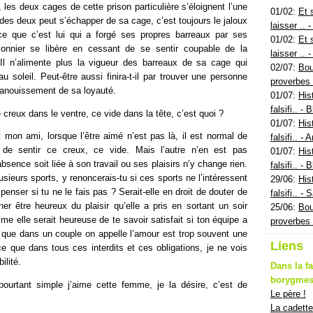
, les deux cages de cette prison particulière s’éloignent l’une
01/02:
Et 
n des deux peut s’échapper de sa cage, c’est toujours le jaloux
laisser .. 
ce que c’est lui qui a forgé ses propres barreaux par ses
01/02:
Et 
sonnier se libère en cessant de se sentir coupable de la
laisser .. 
 Il n’alimente plus la vigueur des barreaux de sa cage qui
02/07:
Bou
soleil. Peut-être aussi finira-t-il par trouver une personne
proverbes
épanouissement de sa loyauté.
01/07:
His
falsifi.. - 
 creux dans le ventre, ce vide dans la tête, c’est quoi ?
01/07:
His
it mon ami, lorsque l’être aimé n’est pas là, il est normal de
falsifi.. -
 de sentir ce creux, ce vide. Mais l’autre n’en est pas
01/07:
His
sence soit liée à son travail ou ses plaisirs n’y change rien.
falsifi.. - 
usieurs sports, y renoncerais-tu si ces sports ne l’intéressent
29/06:
His
penser si tu ne le fais pas ? Serait-elle en droit de douter de
falsifi.. - 
ner être heureux du plaisir qu’elle a pris en sortant un soir
25/06:
Bou
 elle serait heureuse de te savoir satisfait si ton équipe a
proverbes 
que dans un couple on appelle l’amour est trop souvent une
Liens
e que dans tous ces interdits et ces obligations, je ne vois
ilité.
Dans la f
borygmes,
ourtant simple j’aime cette femme, je la désire, c’est de
Le père !
La cadette