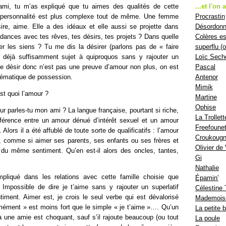
i, tu m’as expliqué que tu aimes des qualités de cette
...et l'on 
 personnalité est plus complexe tout de même. Une femme
Procrastin
ire, aime. Elle a des idéaux et elle aussi se projette dans
Désordon
rdances avec tes rêves, tes désirs, tes projets ? Dans quelle
Colères es
r les siens ? Tu me dis la désirer (parlons pas de « faire
superflu (
 déjà suffisamment sujet à quiproquos sans y rajouter un
Loïc Sech
e désir donc n’est pas une preuve d’amour non plus, on est
Pascal
lématique de possession.
Antenor
Mimik
st quoi l’amour ?
Martine
Ophise
r parles-tu mon ami ? La langue française, pourtant si riche,
La Trollett
ifférence entre un amour dénué d’intérêt sexuel et un amour
Freefounet
. Alors il a été affublé de toute sorte de qualificatifs : l’amour
Croukoug
rnel, comme si aimer ses parents, ses enfants ou ses frères et
Olivier de
 du même sentiment. Qu’en est-il alors des oncles, tantes,
Gi
Nathalie
pliqué dans les relations avec cette famille choisie que
Épamin'
 Impossible de dire je t’aime sans y rajouter un superlatif
Célestine 
timent. Aimer est, je crois le seul verbe qui est dévalorisé
Mademoise
rmément » est moins fort que le simple « je t’aime »…. Qu’un
La petite b
 une amie est choquant, sauf s’il rajoute beaucoup (ou tout
La poule