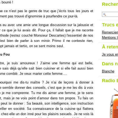
 bourré !
Recher
ue ce n’est pas le genre de truc que j’écris tous les jours et
ment pas trouvé d’ignominie à pourfendre ce jour-là.
Trucs 
is eu avec une amie une longue discussion sur la jalousie et
r ce que je lui avais dit. Pour ça, il fallait que je me raconte
Remercie
éthode (restez couché Monsieur Descartes) l'essentiel de nos
Mentions l
'est bien de parler à son miroir. Primo il ne conteste rien,
mpt jamais et tertio, on se sent moins seul.
À reten
Je vous en
du Fou
Dans n
tre, je suis amoureux ! J’aime une femme qui est belle,
Je sais déjà qu’elle sait bien cuisiner et si elle fait aussi bien
Blanche
homme comblé. Je veux marier cette femme….
Radio 
urquoi me dis-tu maître ? Je n’ai de leçons à donner à
je semble donner des conseils, c’est que je me les dis à voix
ue je me comprenne. Tu me dis aimer une femme, je te sens
t, mais je ne vois point d’amour dans ton propos. Tu fais un
e peut te donner : Sa beauté, son intelligence, son instruction
riller en société. Sa connaissance de la cuisine qui flattera
 chez-elle un don inné pour les plaisirs sexuels. Je ne vois là