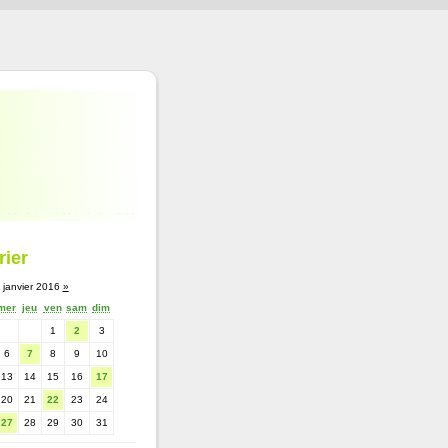
rier
janvier 2016
»
mer
jeu
ven
sam
dim
1
2
3
6
7
8
9
10
13
14
15
16
17
20
21
22
23
24
27
28
29
30
31