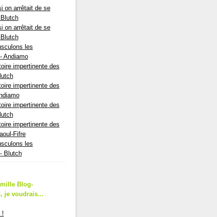
si on arrêtait de se
- Blutch
si on arrêtait de se
- Blutch
sculons les
 - Andiamo
toire impertinente des
Blutch
toire impertinente des
 Andiamo
toire impertinente des
Blutch
toire impertinente des
Saoul-Fifre
sculons les
- Blutch
amille Blog-
 je voudrais...
 !