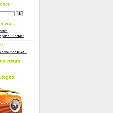
cher
en vrac
ments
égales - Contact
ir
 fiche mon billet...
os cœurs
Blogbo