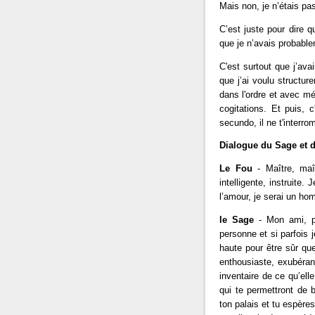
Mais non, je n’étais pas
C’est juste pour dire q
que je n’avais probable
C'est surtout que j’ava
que j’ai voulu structure
dans l'ordre et avec m
cogitations. Et puis, c
secundo, il ne t'interro
Dialogue du Sage et 
Le Fou
- Maître, maî
intelligente, instruite. 
l’amour, je serai un 
le Sage
- Mon ami, po
personne et si parfois 
haute pour être sûr q
enthousiaste, exubéran
inventaire de ce qu’ell
qui te permettront de b
ton palais et tu espères