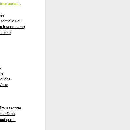
aime aussi...
née
sentielles du
ou inversement)
eresse
e
te
nouche
 Vaux
Troussecotte
lle Dusk
outique...