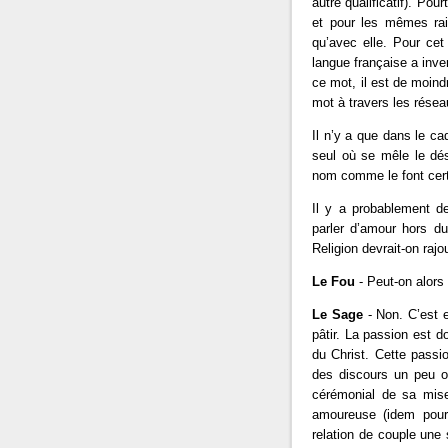
autre qualificatif). P
et pour les mêmes ra
qu’avec elle. Pour cet 
langue française a inve
ce mot, il est de moind
mot à travers les résea
Il n’y a que dans le ca
seul où se mêle le dés
nom comme le font cer
Il y a probablement des
parler d’amour hors du
Religion devrait-on rajou
Le Fou
- Peut-on alors
Le Sage
- Non. C’est e
pâtir. La passion est d
du Christ. Cette passi
des discours un peu o
cérémonial de sa mise
amoureuse (idem pour 
relation de couple une 