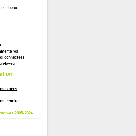
nne libérée
s
mentaires
es connectées
ton-laveur
ation
mmentaires
commentaires
rygmes 2005-2024