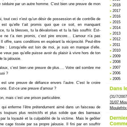
sse séduire par un autre homme. C’est bien une preuve de mon
2018
2017
2016
 tout ceci n’est qu’un désir de possession et de contrôle de
2015
 est qu’elle t’ait promis quoi que ce soit, en manquant
2014
e, tu la blesses, tu la dévalorises et tu la fais souffrir. Est-
2013
le ne t’a rien promis, c’est pire encore… L’amour n’a pas
2012
Il offre, sans conditions en espérant la réciprocité. Peut-être
2011
dre : Lorsqu’elle est loin de moi, je suis en manque d’elle.
2010
e veux pas qu’elle puisse avoir du plaisir à vivre hors de ton
2009
e la jalousie.
2008
2007
jaloux, c’est bien une preuve de plus…. Votre œil sombre me
2006
uoi ?
2005
 est une preuve de défiance envers l’autre. C’est le croire
Dans le
isons. Est-ce une preuve d’amour ?
(31/7/2007
on, mais c’est une prison particulière.
31/07 Miou
er qui enferme l’être prétendument aimé dans un faisceau de
Mioulefritx
ts toujours plus restrictifs et plus solide que des barreaux
Dernie
i par la loyauté et la culpabilité de la victime. Mais le geôlier
Comme
 cage tissée par sa propre jalousie. Il fini par en souffrir