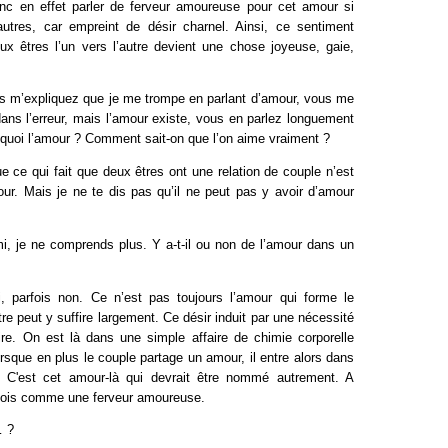
onc en effet parler de ferveur amoureuse pour cet amour si
autres, car empreint de désir charnel. Ainsi, ce sentiment
x êtres l’un vers l’autre devient une chose joyeuse, gaie,
s m’expliquez que je me trompe en parlant d’amour, vous me
dans l’erreur, mais l’amour existe, vous en parlez longuement
t quoi l’amour ? Comment sait-on que l’on aime vraiment ?
que ce qui fait que deux êtres ont une relation de couple n’est
ur. Mais je ne te dis pas qu’il ne peut pas y avoir d’amour
, je ne comprends plus. Y a-t-il ou non de l’amour dans un
, parfois non. Ce n’est pas toujours l’amour qui forme le
tre peut y suffire largement. Ce désir induit par une nécessité
re. On est là dans une simple affaire de chimie corporelle
rsque en plus le couple partage un amour, il entre alors dans
. C'est cet amour-là qui devrait être nommé autrement. A
 vois comme une ferveur amoureuse.
… ?