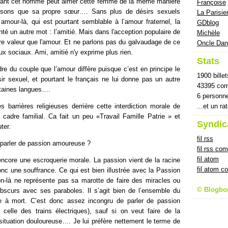
ourtant cet homme peut aimer cette femme de la même manière
Françoise
isons que sa propre sœur…. Sans plus de désirs sexuels
La Parisie
amour-là, qui est pourtant semblable à l’amour fraternel, la
GDblog
nté un autre mot : l’amitié. Mais dans l'acception populaire de
Michèle
re valeur que l'amour. Et ne parlons pas du galvaudage de ce
Oncle Dan
ux sociaux. Ami, amitié n'y exprime plus rien.
Stats
dre du couple que l’amour diffère puisque c’est en principe le
1900 billet
ir sexuel, et pourtant le français ne lui donne pas un autre
43395 com
taines langues….
6 personn
 barrières religieuses derrière cette interdiction morale de
...et un ra
 cadre familial. Ca fait un peu «Travail Famille Patrie » et
Syndic
ter.
fil rss
 parler de passion amoureuse ?
fil rss co
fil atom
ncore une escroquerie morale. La passion vient de la racine
fil atom 
onc une souffrance. Ce qui est bien illustrée avec la Passion
on-là ne représente pas sa marotte de faire des miracles ou
© Blogbo
bscurs avec ses paraboles. Il s’agit bien de l’ensemble du
 à mort. C’est donc assez incongru de parler de passion
celle des trains électriques), sauf si on veut faire de la
situation douloureuse…. Je lui préfère nettement le terme de