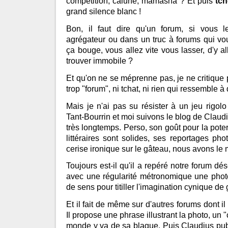
compétition, calune, mamasha ? Et puis
tc
grand silence blanc !
Bon, il faut dire qu'un forum, si vous
agrégateur ou dans un truc à forums qui vou
ça bouge, vous allez vite vous lasser, d'y al
trouver immobile ?
Et qu'on ne se méprenne pas, je ne critique 
trop "forum", ni tchat, ni rien qui ressemble à 
Mais je n'ai pas su résister à un jeu rigo
Tant-Bourrin et moi suivons le blog de Claud
très longtemps. Perso, son goût pour la poter
littéraires sont solides, ses reportages pho
cerise ironique sur le gâteau, nous avons le
Toujours est-il qu'il a repéré notre forum dés
avec une régularité métronomique une photo
de sens pour titiller l'imagination cynique 
Et il fait de même sur d'autres forums dont il 
Il propose une phrase illustrant la photo, un "
monde y va de sa blague. Puis Claudius publi