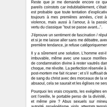
Reste que je me demande encore ce que 
pareils coinstots car indubitablement, c'était 
est probable que toute tentation d'explica
toujours à mes premières années, c'est à
violence, mais aussi à l'amour, à la passi
vertu du classique "tout se passe avant...".
J'éprouve un sentiment de fascination / répul
et si je me laisse aller sans me débattre, ave
première tendance, je refuse catégoriquemen
Il y a sûrement une solution. L'homme est-il
imbuvable, même avec une sauce morilles-
de condamnation divine à rester vautrés dan
choque, me révolte. La perfection réservée 
post-mortem me fait ricaner ; et s'il suffisait 
de sang du christ avec des morceaux de la vr
absaoul, cela se saurait et les églises ne ser
Pourquoi les vrais croyants, les exégètes e
ont l'oreille, le portable perso de la divinité
et même pire ? Abus sexuels sur mineu
autorité, proxénétisme, viols, attentats terrori