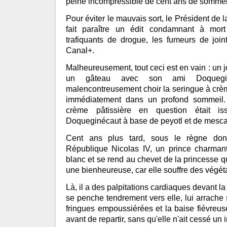
peine incompressible de cent ans de sommei
Pour éviter le mauvais sort, le Président de 
fait paraître un édit condamnant à mort
trafiquants de drogue, les fumeurs de join
Canal+.
Malheureusement, tout ceci est en vain : un jo
un gâteau avec son ami Doqueginé
malencontreusement choir la seringue à crè
immédiatement dans un profond sommeil. I
crème pâtissière en question était i
Doqueginécaut à base de peyotl et de mesca
Cent ans plus tard, sous le règne do
République Nicolas IV, un prince charmant
blanc et se rend au chevet de la princesse q
une bienheureuse, car elle souffre des végét
Là, il a des palpitations cardiaques devant la b
se penche tendrement vers elle, lui arrach
fringues empoussiérées et la baise fiévreus
avant de repartir, sans qu'elle n'ait cessé un i