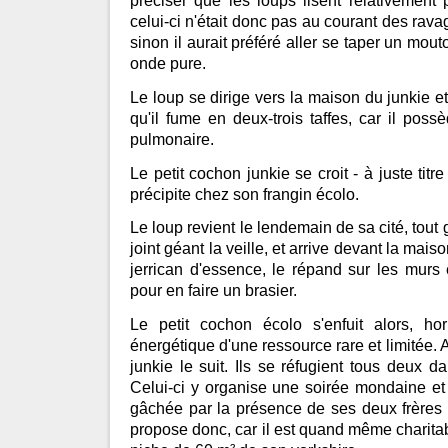
préciser que les loups lisent relativement
celui-ci n'était donc pas au courant des rava
sinon il aurait préféré aller se taper un mou
onde pure.
Le loup se dirige vers la maison du junkie et 
qu'il fume en deux-trois taffes, car il pos
pulmonaire.
Le petit cochon junkie se croit - à juste titr
précipite chez son frangin écolo.
Le loup revient le lendemain de sa cité, tout 
joint géant la veille, et arrive devant la maiso
jerrican d'essence, le répand sur les murs
pour en faire un brasier.
Le petit cochon écolo s'enfuit alors, hor
énergétique d'une ressource rare et limitée. A
junkie le suit. Ils se réfugient tous deux dan
Celui-ci y organise une soirée mondaine et 
gâchée par la présence de ses deux frères qu
propose donc, car il est quand même charitabl