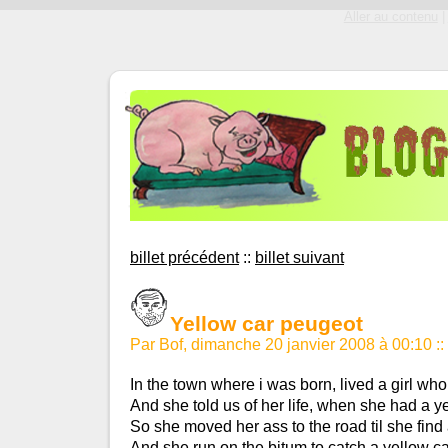
Aller au contenu
|
billet précédent
::
billet suivant
Yellow car peugeot
Par Bof, dimanche 20 janvier 2008 à 00:10
::
In the town where i was born, lived a girl wh
And she told us of her life, when she had a y
So she moved her ass to the road til she find
And she run on the bitum to catch a yellow c